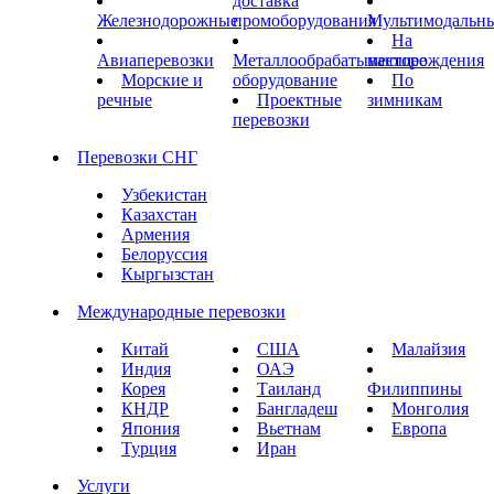
доставка
Железнодорожные
промоборудования
Мультимодальн
На
Авиаперевозки
Металлообрабатывающее
месторождения
Морские и
оборудование
По
речные
Проектные
зимникам
перевозки
Перевозки СНГ
Узбекистан
Казахстан
Армения
Белоруссия
Кыргызстан
Международные перевозки
Китай
США
Малайзия
Индия
ОАЭ
Корея
Таиланд
Филиппины
КНДР
Бангладеш
Монголия
Япония
Вьетнам
Европа
Турция
Иран
Услуги