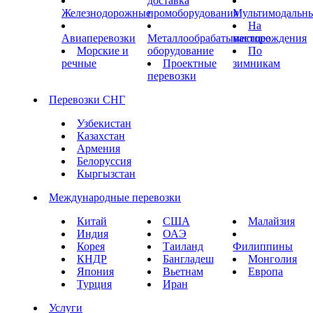
доставка
Железнодорожные
промоборудования
Мультимодальн
На
Авиаперевозки
Металлообрабатывающее
месторождения
Морские и
оборудование
По
речные
Проектные
зимникам
перевозки
Перевозки СНГ
Узбекистан
Казахстан
Армения
Белоруссия
Кыргызстан
Международные перевозки
Китай
США
Малайзия
Индия
ОАЭ
Корея
Таиланд
Филиппины
КНДР
Бангладеш
Монголия
Япония
Вьетнам
Европа
Турция
Иран
Услуги