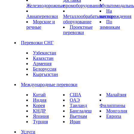
доставка
Железнодорожные
промоборудования
Мультимодальн
На
Авиаперевозки
Металлообрабатывающее
месторождения
Морские и
оборудование
По
речные
Проектные
зимникам
перевозки
Перевозки СНГ
Узбекистан
Казахстан
Армения
Белоруссия
Кыргызстан
Международные перевозки
Китай
США
Малайзия
Индия
ОАЭ
Корея
Таиланд
Филиппины
КНДР
Бангладеш
Монголия
Япония
Вьетнам
Европа
Турция
Иран
Услуги