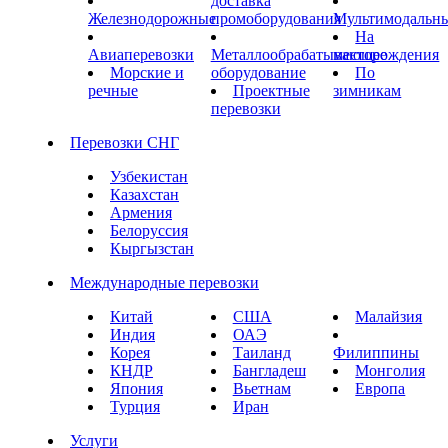
доставка
Железнодорожные
промоборудования
Мультимодальн
На
Авиаперевозки
Металлообрабатывающее
месторождения
Морские и
оборудование
По
речные
Проектные
зимникам
перевозки
Перевозки СНГ
Узбекистан
Казахстан
Армения
Белоруссия
Кыргызстан
Международные перевозки
Китай
США
Малайзия
Индия
ОАЭ
Корея
Таиланд
Филиппины
КНДР
Бангладеш
Монголия
Япония
Вьетнам
Европа
Турция
Иран
Услуги