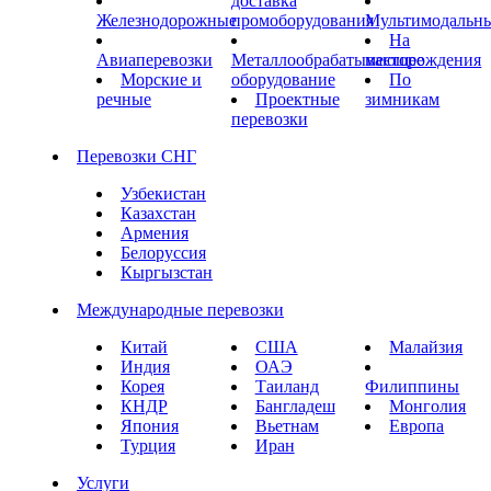
доставка
Железнодорожные
промоборудования
Мультимодальн
На
Авиаперевозки
Металлообрабатывающее
месторождения
Морские и
оборудование
По
речные
Проектные
зимникам
перевозки
Перевозки СНГ
Узбекистан
Казахстан
Армения
Белоруссия
Кыргызстан
Международные перевозки
Китай
США
Малайзия
Индия
ОАЭ
Корея
Таиланд
Филиппины
КНДР
Бангладеш
Монголия
Япония
Вьетнам
Европа
Турция
Иран
Услуги