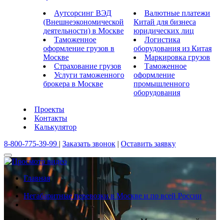
Аутсорсинг ВЭД
Валютные платежи
(Внешнеэкономической
Китай для бизнеса
деятельности) в Москве
юридических лиц
Таможенное
Логистика
оформление грузов в
оборудования из Китая
Москве
Маркировка грузов
Страхование грузов
Таможенное
Услуги таможенного
оформление
брокера в Москве
промышленного
оборудования
Проекты
Контакты
Калькулятор
8-800-775-39-99
|
Заказать звонок
|
Оставить заявку
Главная
Негабаритные перевозки в Москве и по всей России