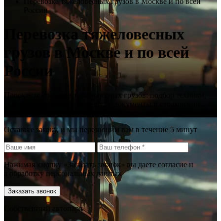
Перевозка тяжеловесных грузов в Москве и по всей
России
Перевозка тяжеловесных
грузов в Москве и по всей
России
Проектная доставка тяжеловесных грузов: подбор техники,
выбор оптимального маршрута, документы и страхование.
Контроль 24/7, подача техники от 1 дня.
Оставьте заявку, и мы перезвоним вам в течение 5 минут
Нажимая кнопку «Заказать звонок» вы даете согласие н
а обработку персональных данных
Заказать звонок
Собственный автопарк