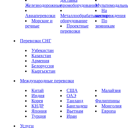
доставка
Железнодорожные
промоборудования
Мультимодальн
На
Авиаперевозки
Металлообрабатывающее
месторождения
Морские и
оборудование
По
речные
Проектные
зимникам
перевозки
Перевозки СНГ
Узбекистан
Казахстан
Армения
Белоруссия
Кыргызстан
Международные перевозки
Китай
США
Малайзия
Индия
ОАЭ
Корея
Таиланд
Филиппины
КНДР
Бангладеш
Монголия
Япония
Вьетнам
Европа
Турция
Иран
Услуги