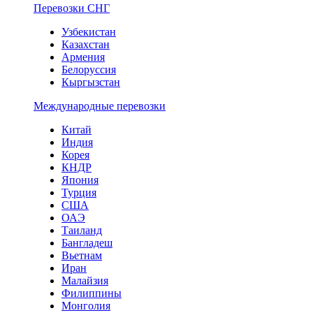
Перевозки СНГ
Узбекистан
Казахстан
Армения
Белоруссия
Кыргызстан
Международные перевозки
Китай
Индия
Корея
КНДР
Япония
Турция
США
ОАЭ
Таиланд
Бангладеш
Вьетнам
Иран
Малайзия
Филиппины
Монголия