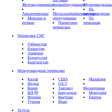
доставка
Железнодорожные
промоборудования
Мультимодальн
На
Авиаперевозки
Металлообрабатывающее
месторождения
Морские и
оборудование
По
речные
Проектные
зимникам
перевозки
Перевозки СНГ
Узбекистан
Казахстан
Армения
Белоруссия
Кыргызстан
Международные перевозки
Китай
США
Малайзия
Индия
ОАЭ
Корея
Таиланд
Филиппины
КНДР
Бангладеш
Монголия
Япония
Вьетнам
Европа
Турция
Иран
Услуги