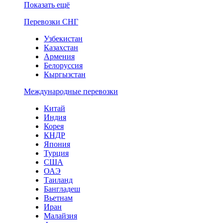
Показать ещё
Перевозки СНГ
Узбекистан
Казахстан
Армения
Белоруссия
Кыргызстан
Международные перевозки
Китай
Индия
Корея
КНДР
Япония
Турция
США
ОАЭ
Таиланд
Бангладеш
Вьетнам
Иран
Малайзия