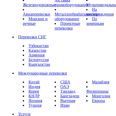
доставка
Железнодорожные
промоборудования
Мультимодальн
На
Авиаперевозки
Металлообрабатывающее
месторождения
Морские и
оборудование
По
речные
Проектные
зимникам
перевозки
Перевозки СНГ
Узбекистан
Казахстан
Армения
Белоруссия
Кыргызстан
Международные перевозки
Китай
США
Малайзия
Индия
ОАЭ
Корея
Таиланд
Филиппины
КНДР
Бангладеш
Монголия
Япония
Вьетнам
Европа
Турция
Иран
Услуги