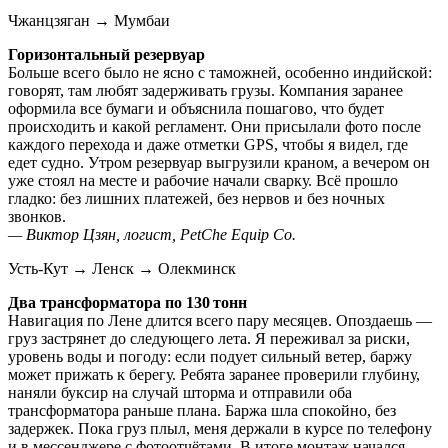
Чжанцзяган → Мумбаи
Горизонтальный резервуар
Больше всего было не ясно с таможней, особенно индийской:
говорят, там любят задерживать грузы. Компания заранее
оформила все бумаги и объяснила пошагово, что будет
происходить и какой регламент. Они присылали фото после
каждого перехода и даже отметки GPS, чтобы я видел, где
едет судно. Утром резервуар выгрузили краном, а вечером он
уже стоял на месте и рабочие начали сварку. Всё прошло
гладко: без лишних платежей, без нервов и без ночных
звонков.
— Виктор Цзян, логист, PetChe Equip Co.
Усть‑Кут → Ленск → Олекминск
Два трансформатора по 130 тонн
Навигация по Лене длится всего пару месяцев. Опоздаешь —
груз застрянет до следующего лета. Я переживал за риски,
уровень воды и погоду: если подует сильный ветер, баржу
может прижать к берегу. Ребята заранее проверили глубину,
наняли буксир на случай шторма и отправили оба
трансформатора раньше плана. Баржа шла спокойно, без
задержек. Пока груз плыл, меня держали в курсе по телефону
и в мессенджере с фотоотчётами. В итоге монтаж начался