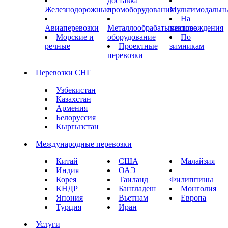
доставка
Железнодорожные
промоборудования
Мультимодальн
На
Авиаперевозки
Металлообрабатывающее
месторождения
Морские и
оборудование
По
речные
Проектные
зимникам
перевозки
Перевозки СНГ
Узбекистан
Казахстан
Армения
Белоруссия
Кыргызстан
Международные перевозки
Китай
США
Малайзия
Индия
ОАЭ
Корея
Таиланд
Филиппины
КНДР
Бангладеш
Монголия
Япония
Вьетнам
Европа
Турция
Иран
Услуги