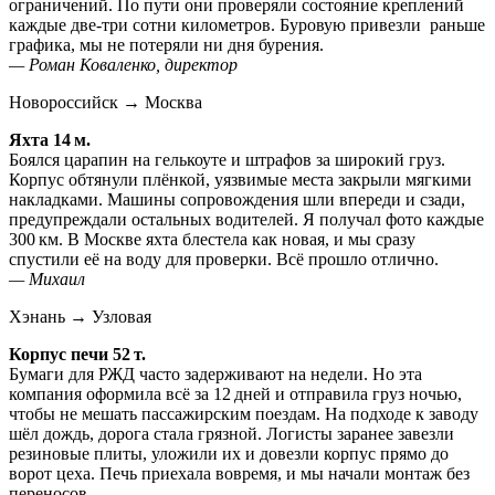
ограничений. По пути они проверяли состояние креплений
каждые две‑три сотни километров. Буровую привезли раньше
графика, мы не потеряли ни дня бурения.
— Роман Коваленко, директор
Новороссийск → Москва
Яхта 14 м.
Боялся царапин на гелькоуте и штрафов за широкий груз.
Корпус обтянули плёнкой, уязвимые места закрыли мягкими
накладками. Машины сопровождения шли впереди и сзади,
предупреждали остальных водителей. Я получал фото каждые
300 км. В Москве яхта блестела как новая, и мы сразу
спустили её на воду для проверки. Всё прошло отлично.
— Михаил
Хэнань → Узловая
Корпус печи 52 т.
Бумаги для РЖД часто задерживают на недели. Но эта
компания оформила всё за 12 дней и отправила груз ночью,
чтобы не мешать пассажирским поездам. На подходе к заводу
шёл дождь, дорога стала грязной. Логисты заранее завезли
резиновые плиты, уложили их и довезли корпус прямо до
ворот цеха. Печь приехала вовремя, и мы начали монтаж без
переносов.