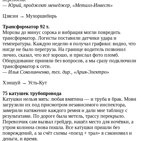
— Юрий, проджект менеджер, «Металл‑Инвест»
Цзясин → Мухоршибирь
Трансформатор 92 т.
Морозы до минус сорока и вибрация могли повредить
трансформатор. Логисты поставили датчики удара и
температуры. Каждую неделю я получал графики: видно, что
нигде не было перегруза. На границе водитель позвонил
лично, сказал, что всё хорошо, и прислал фото пломб.
Оборудование приняли без вопросов, а мы сразу подключили
трансформатор к сети.
— Илья Соколинченко, тех. дир., «Ария‑Электро»
Хэншуй → Усть-Кут
75 катушек трубопровода
Катушки нельзя мять: любая вмятина — и труба в брак. Мови
загрузили их под присмотром независимого инспектора,
замерили натяжение каждого ремня и дали мне таблицу с
результатами. По дороге была метель, трассу перекрыло.
Перевозчик сам вызвал грейдер, нашёл место для ночёвки, а
утром колонна снова пошла. Все катушки пришли без
повреждений, а за счёт схемы «поезд + трал» я сэкономил и
деньги, и время.