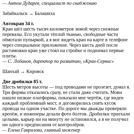
— Антон Дударев, специалист по снабжению
Забайкальск → Балашиха
Автокран 34 т.
Кран шёл шесть тысяч километров зимой через снежные
перевалы. Его укутали тёплой тканью, свободные части
обмотали пупыркой, а я мог видеть кран на карте в телефоне
через специальное приложение. Через шесть дней после
растаможки кран уже стоял на стройке и поднимал первые
плиты.
— С. Лобанов, директор по развитию, «Кран‑Сервис»
Шанхай → Кировск
Две дробилки 85 т.
Шесть метров высоты — под проводами не пролезет, думал я.
Три фирмы отказались сразу, не стали даже считать. Мови
нашли низкие платформы, показали мне чертёж, где виден
каждый проблемный мост, и договорились снять кусок
провода на одном участке. По дороге мы дважды проверяли
крепёж, и инженеры делали фото болтов. Дробилки приехали
целыми, карьер ни на минуту не остановился, а я не получил
ни одного предписания от контролёров.
— Елена Гаврилова, главный инженер