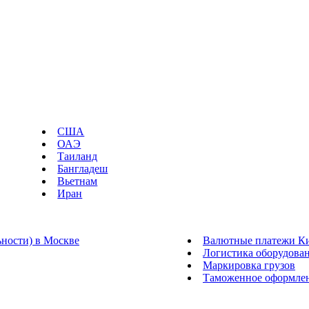
США
ОАЭ
Таиланд
Бангладеш
Вьетнам
Иран
ности) в Москве
Валютные платежи Ки
Логистика оборудован
Маркировка грузов
Таможенное оформле