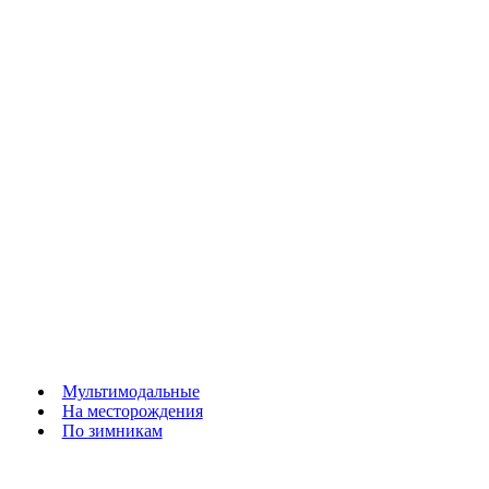
Мультимодальные
На месторождения
По зимникам