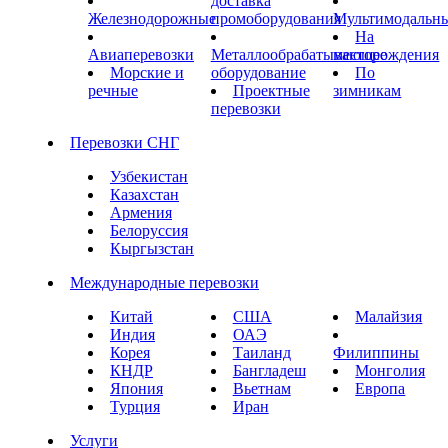
доставка
Железнодорожные
промоборудования
Мультимодальн
На
Авиаперевозки
Металлообрабатывающее
месторождения
Морские и
оборудование
По
речные
Проектные
зимникам
перевозки
Перевозки СНГ
Узбекистан
Казахстан
Армения
Белоруссия
Кыргызстан
Международные перевозки
Китай
США
Малайзия
Индия
ОАЭ
Корея
Таиланд
Филиппины
КНДР
Бангладеш
Монголия
Япония
Вьетнам
Европа
Турция
Иран
Услуги